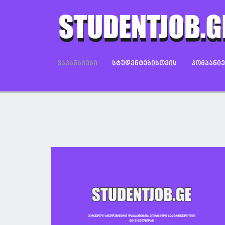
ᲕᲐᲙᲐᲜᲡᲘᲔᲑᲘ
ᲡᲢᲣᲓᲔᲜᲢᲔᲑᲘᲡᲗᲕᲘᲡ
ᲙᲝᲛᲞᲐᲜᲘ