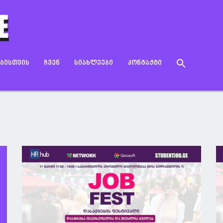
Search
ᲔᲑᲘᲡᲗᲕᲘᲡ
ᲩᲕᲔᲜ
ᲡᲘᲐᲮᲚᲔᲔᲑᲘ
ᲙᲝᲜᲢᲐᲥᲢᲘ
for:
Search Button