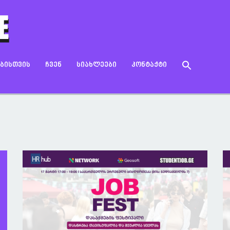
Search
ᲔᲑᲘᲡᲗᲕᲘᲡ
ᲩᲕᲔᲜ
ᲡᲘᲐᲮᲚᲔᲔᲑᲘ
ᲙᲝᲜᲢᲐᲥᲢᲘ
for:
Search Button