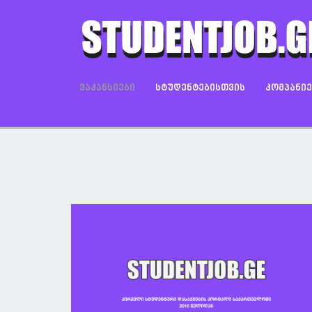
ᲕᲐᲙᲐᲜᲡᲘᲔᲑᲘ
ᲡᲢᲣᲓᲔᲜᲢᲔᲑᲘᲡᲗᲕᲘᲡ
ᲙᲝᲛᲞᲐᲜᲘ