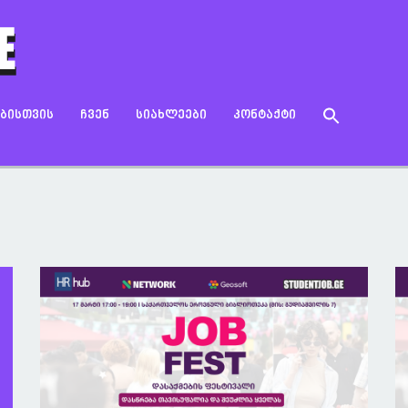
Search
ᲔᲑᲘᲡᲗᲕᲘᲡ
ᲩᲕᲔᲜ
ᲡᲘᲐᲮᲚᲔᲔᲑᲘ
ᲙᲝᲜᲢᲐᲥᲢᲘ
for:
Search Button