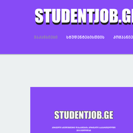
ᲕᲐᲙᲐᲜᲡᲘᲔᲑᲘ
ᲡᲢᲣᲓᲔᲜᲢᲔᲑᲘᲡᲗᲕᲘᲡ
ᲙᲝᲛᲞᲐᲜᲘ