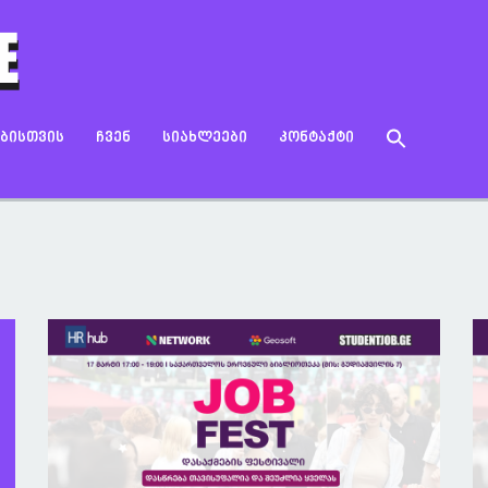
Search
ᲔᲑᲘᲡᲗᲕᲘᲡ
ᲩᲕᲔᲜ
ᲡᲘᲐᲮᲚᲔᲔᲑᲘ
ᲙᲝᲜᲢᲐᲥᲢᲘ
for:
Search Button