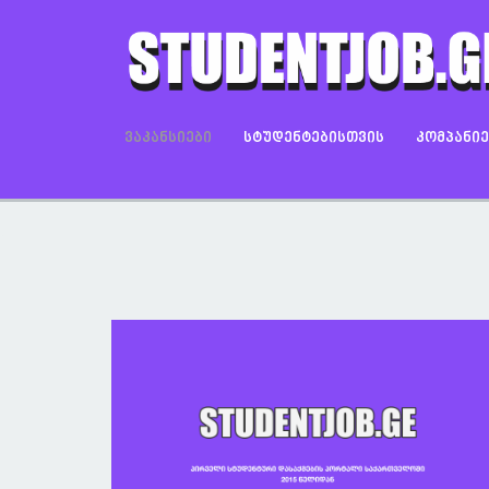
ᲕᲐᲙᲐᲜᲡᲘᲔᲑᲘ
ᲡᲢᲣᲓᲔᲜᲢᲔᲑᲘᲡᲗᲕᲘᲡ
ᲙᲝᲛᲞᲐᲜᲘ