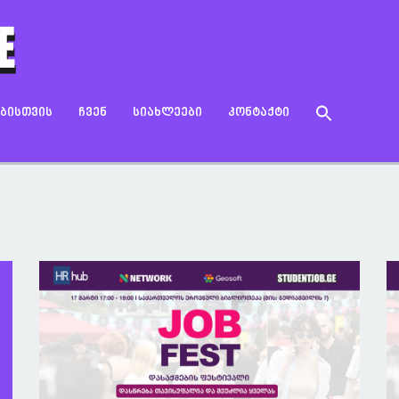
Search
ᲔᲑᲘᲡᲗᲕᲘᲡ
ᲩᲕᲔᲜ
ᲡᲘᲐᲮᲚᲔᲔᲑᲘ
ᲙᲝᲜᲢᲐᲥᲢᲘ
for:
Search Button