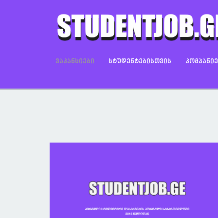
ᲕᲐᲙᲐᲜᲡᲘᲔᲑᲘ
ᲡᲢᲣᲓᲔᲜᲢᲔᲑᲘᲡᲗᲕᲘᲡ
ᲙᲝᲛᲞᲐᲜᲘ