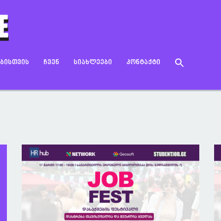
Search
ᲔᲑᲘᲡᲗᲕᲘᲡ
ᲩᲕᲔᲜ
ᲡᲘᲐᲮᲚᲔᲔᲑᲘ
ᲙᲝᲜᲢᲐᲥᲢᲘ
for:
Search Button