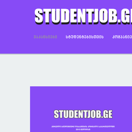
ᲕᲐᲙᲐᲜᲡᲘᲔᲑᲘ
ᲡᲢᲣᲓᲔᲜᲢᲔᲑᲘᲡᲗᲕᲘᲡ
ᲙᲝᲛᲞᲐᲜᲘ