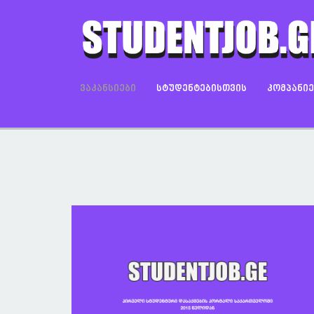
ᲕᲐᲙᲐᲜᲡᲘᲔᲑᲘ
ᲡᲢᲣᲓᲔᲜᲢᲔᲑᲘᲡᲗᲕᲘᲡ
ᲙᲝᲛᲞᲐᲜᲘ