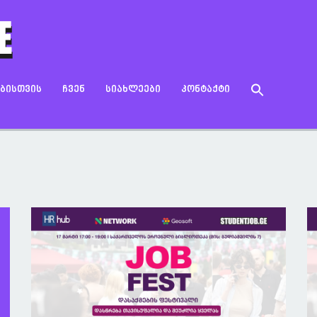
Search
ᲔᲑᲘᲡᲗᲕᲘᲡ
ᲩᲕᲔᲜ
ᲡᲘᲐᲮᲚᲔᲔᲑᲘ
ᲙᲝᲜᲢᲐᲥᲢᲘ
for:
Search Button